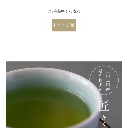
全
3
商品中
1 - 3
表示
1
ページ目