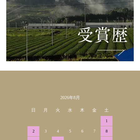
2026年8月
カレンダー
日
月
火
水
木
金
土
1
2
3
4
5
6
7
8