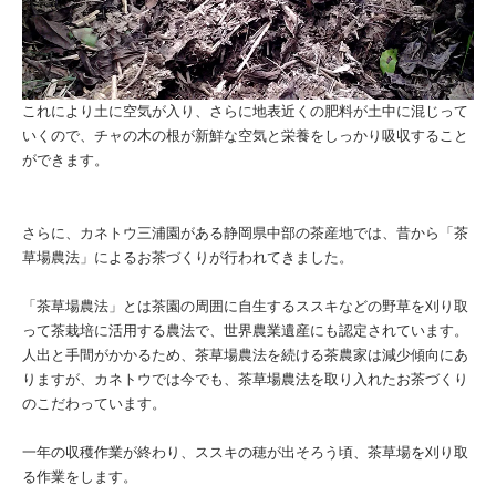
これにより土に空気が入り、さらに地表近くの肥料が土中に混じって
いくので、チャの木の根が新鮮な空気と栄養をしっかり吸収すること
ができます。
さらに、カネトウ三浦園がある静岡県中部の茶産地では、昔から「茶
草場農法」によるお茶づくりが行われてきました。
「茶草場農法」とは茶園の周囲に自生するススキなどの野草を刈り取
って茶栽培に活用する農法で、
世界農業遺産
にも認定されています。
人出と手間がかかるため、茶草場農法を続ける茶農家は減少傾向にあ
りますが、カネトウでは今でも、茶草場農法を取り入れたお茶づくり
のこだわっています。
一年の収穫作業が終わり、ススキの穂が出そろう頃、茶草場を刈り取
る作業をします。