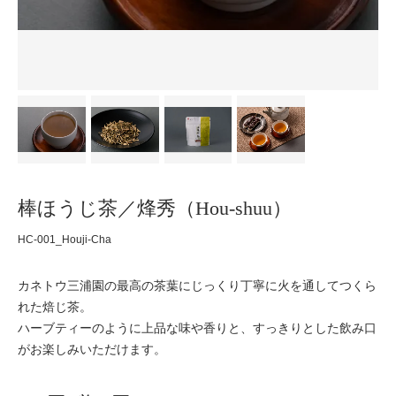
棒ほうじ茶／烽秀（Hou-shuu）
HC-001_Houji-Cha
カネトウ三浦園の最高の茶葉にじっくり丁寧に火を通してつくら
れた焙じ茶。
ハーブティーのように上品な味や香りと、すっきりとした飲み口
がお楽しみいただけます。